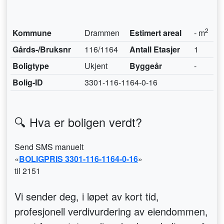
2
Kommune
Drammen
Estimert areal
- m
Gårds-/Bruksnr
116/1164
Antall Etasjer
1
Boligtype
Ukjent
Byggeår
-
Bolig-ID
3301-116-1164-0-16
🔍 Hva er boligen verdt?
Send SMS manuelt
«
BOLIGPRIS 3301-116-1164-0-16
»
til 2151
Vi sender deg, i løpet av kort tid,
profesjonell verdivurdering av eiendommen,